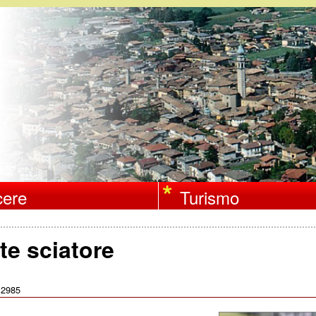
Salta
al
contenuto
principale
ere
Turismo
te sciatore
2985
: