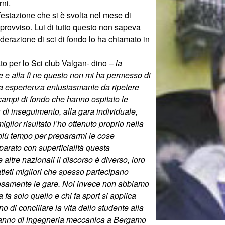
rni.
festazione che si è svolta nel mese di
provviso. Lui di tutto questo non sapeva
ederazione di sci di fondo lo ha chiamato in
to per lo Sci club Valgan- dino –
la
re e alla fi ne questo non mi ha permesso di
una esperienza entusiasmante da ripetere
 campi di fondo che hanno ospitato le
 di inseguimento, alla gara individuale,
miglior risultato l’ho ottenuto proprio nella
più tempo per prepararmi le cose
arato con superficialità questa
 altre nazionali il discorso è diverso, loro
tleti migliori che spesso partecipano
iosamente le gare. Noi invece non abbiamo
ia fa solo quello e chi fa sport si applica
o di conciliare la vita dello studente alla
imo anno di ingegneria meccanica a Bergamo