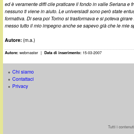
t
ed è veramente diffi cile praticare il fondo in valle Seriana e 
nessuno ti viene in aiuto. Le universiadi sono però state entu
formativa. Di sera poi Torino si trasformava e si poteva girare 
messo tutto il mio impegno anche se sapevo già che le mie sp
Autore:
(m.a.)
webmaster
|
15-03-2007
Autore:
Data di inserimento:
Chi siamo
Contattaci
Privacy
Tutti i contenu