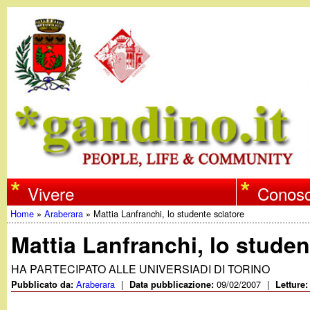
w
Vivere
Conosc
Home
»
Araberara
»
Mattia Lanfranchi, lo studente sciatore
w
Tu
Mattia Lanfranchi, lo studen
w
sei
HA PARTECIPATO ALLE UNIVERSIADI DI TORINO
qui
Araberara
|
09/02/2007
|
Pubblicato da:
Data pubblicazione:
Letture
.