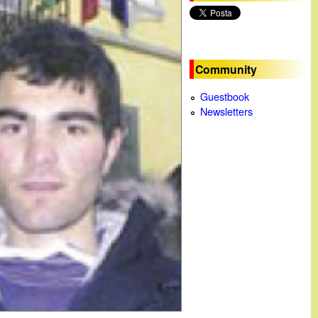
c
a
Community
Guestbook
Newsletters