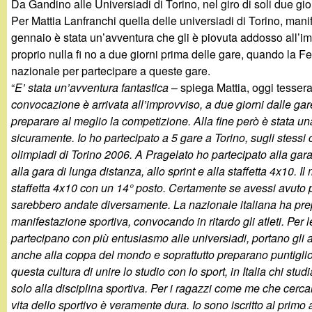
Da Gandino alle Universiadi di Torino, nel giro di soli due gio
g
Per Mattia Lanfranchi quella delle universiadi di Torino, mani
gennaio è stata un’avventura che gli è piovuta addosso all’im
a
proprio nulla fi no a due giorni prima delle gare, quando la F
nazionale per partecipare a queste gare.
n
“
E’ stata un’avventura fantastica
– spiega Mattia, oggi tessera
convocazione è arrivata all’improvviso, a due giorni dalle ga
d
preparare al meglio la competizione. Alla fine però è stata 
sicuramente. Io ho partecipato a 5 gare a Torino, sugli stessi
i
olimpiadi di Torino 2006. A Pragelato ho partecipato alla gara
alla gara di lunga distanza, allo sprint e alla staffetta 4x10. Il 
n
staffetta 4x10 con un 14° posto. Certamente se avessi avuto 
sarebbero andate diversamente. La nazionale italiana ha prep
o
manifestazione sportiva, convocando in ritardo gli atleti. Per le
partecipano con più entusiasmo alle universiadi, portano gli a
.
anche alla coppa del mondo e soprattutto preparano puntigl
questa cultura di unire lo studio con lo sport, in Italia chi stud
i
solo alla disciplina sportiva. Per i ragazzi come me che cercan
vita dello sportivo è veramente dura. Io sono iscritto al pr