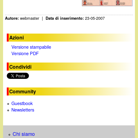
d
c
i
a
webmaster
|
23-05-2007
Autore:
Data di inserimento:
n
Azioni
o
Versione stampabile
Versione PDF
.
Condividi
i
t
Community
Guestbook
Newsletters
Chi siamo