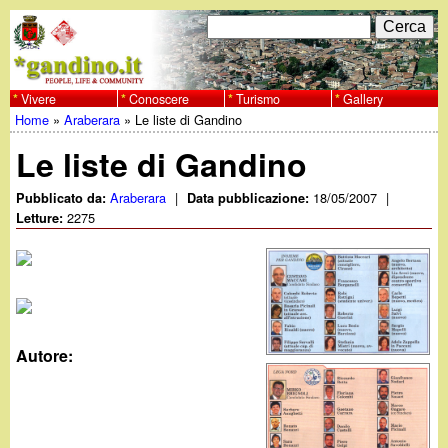
Salta
C
F
e
al
r
o
contenuto
c
Vivere
Conoscere
Turismo
Gallery
w
Home
»
Araberara
»
Le liste di Gandino
principale
a
r
Tu
w
Le liste di Gandino
m
sei
w
d
Araberara
|
18/05/2007
|
Pubblicato da:
Data pubblicazione:
qui
2275
Letture:
i
.
r
g
i
a
c
Autore:
e
n
r