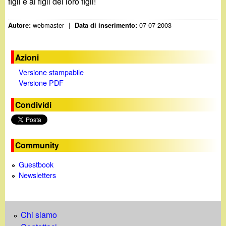
figli e ai figli dei loro figli!
webmaster
|
07-07-2003
Autore:
Data di inserimento:
Azioni
Versione stampabile
Versione PDF
Condividi
Community
Guestbook
Newsletters
Chi siamo