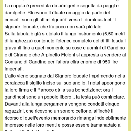
La coppia è preceduta da armigeri e seguita da paggi e
damigelle. Ricevono il rituale omaggio da parte dei
consoli: sono gli ultimi riguardi verso il dominus loci, il
signore, feudale, che fra poco non sarà più tale.
Sulla tabula è già srotolato il lungo instrumento (6,50 metri
di lunghezza) contenete l'elenco completo dei diritti feudali
gravanti fino a quel momento su cose e uomini di Gandino
e di Cirano e che Arpinello Ficieni si appresta a vendere al
Comune di Gandino per l'allora cifra enorme di 950 lire
imperiali.
L'atto viene segnato dal Signore feudale imprimendo nella
ceralacca il sigillo inciso sul suo anello, i notai appongono
la loro firma e il Parroco dà la sua benedizione: ora i
gandinesi sono un popolo libero... la festa può cominciare.
Davanti alla lunga pergamena vengono condotti cinque
ragazzini, che ricevono un sonoro ceffone, affinchè il
ricorso di quell'evento memorando rimanga indelebilmente
impresso nelle loro menti e possa essere tramanadato ai