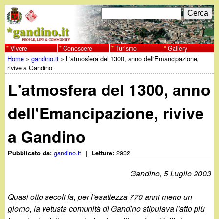
Salta
C
F
e
al
r
o
contenuto
c
Vivere
Conoscere
Turismo
Gallery
w
Home
»
gandino.it
»
L'atmosfera del 1300, anno dell'Emancipazione,
principale
a
r
Tu
rivive a Gandino
w
m
L'atmosfera del 1300, anno
sei
w
d
qui
dell'Emancipazione, rivive
i
.
a Gandino
r
g
i
gandino.it
|
2932
Pubblicato da:
Letture:
a
c
Gandino, 5 Luglio 2003
e
n
Quasi otto secoli fa, per l'esattezza 770 anni meno un
giorno, la vetusta comunità di Gandino stipulava l'atto più
r