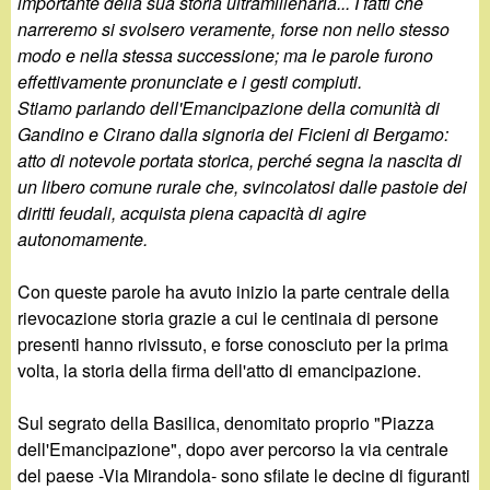
d
importante della sua storia ultramillenaria... I fatti che
c
narreremo si svolsero veramente, forse non nello stesso
i
modo e nella stessa successione; ma le parole furono
a
effettivamente pronunciate e i gesti compiuti.
n
Stiamo parlando dell'Emancipazione della comunità di
Gandino e Cirano dalla signoria dei Ficieni di Bergamo:
o
atto di notevole portata storica, perché segna la nascita di
un libero comune rurale che, svincolatosi dalle pastoie dei
.
diritti feudali, acquista piena capacità di agire
autonomamente.
i
Con queste parole ha avuto inizio la parte centrale della
t
rievocazione storia grazie a cui le centinaia di persone
presenti hanno rivissuto, e forse conosciuto per la prima
volta, la storia della firma dell'atto di emancipazione.
Sul segrato della Basilica, denomitato proprio "Piazza
dell'Emancipazione", dopo aver percorso la via centrale
del paese -Via Mirandola- sono sfilate le decine di figuranti