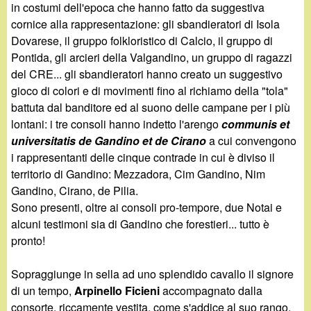
in costumi dell'epoca che hanno fatto da suggestiva
cornice alla rappresentazione: gli sbandieratori di Isola
Dovarese, il gruppo folkloristico di Calcio, il gruppo di
Pontida, gli arcieri della Valgandino, un gruppo di ragazzi
del CRE... gli sbandieratori hanno creato un suggestivo
gioco di colori e di movimenti fino al richiamo della "tola"
battuta dal banditore ed al suono delle campane per i più
lontani: i tre consoli hanno indetto l'arengo
communis et
universitatis de Gandino et de Cirano
a cui convengono
i rappresentanti delle cinque contrade in cui è diviso il
territorio di Gandino: Mezzadora, Cim Gandino, Nim
Gandino, Cirano, de Pilia.
Sono presenti, oltre ai consoli pro-tempore, due Notai e
alcuni testimoni sia di Gandino che forestieri... tutto è
pronto!
Sopraggiunge in sella ad uno splendido cavallo il signore
di un tempo,
Arpinello Ficieni
accompagnato dalla
consorte, riccamente vestita, come s'addice al suo rango.