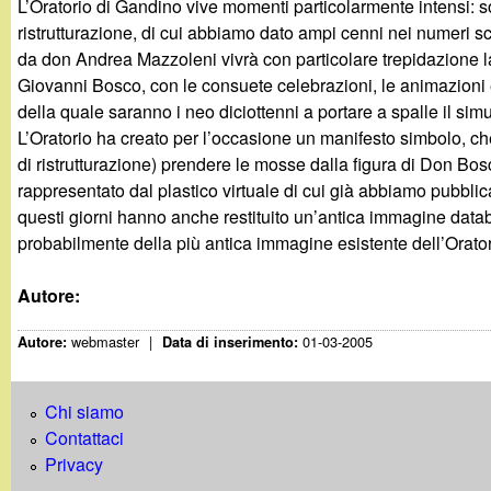
L’Oratorio di Gandino vive momenti particolarmente intensi: sono 
g
ristrutturazione, di cui abbiamo dato ampi cenni nei numeri sco
da don Andrea Mazzoleni vivrà con particolare trepidazione l
a
Giovanni Bosco, con le consuete celebrazioni, le animazioni e
della quale saranno i neo diciottenni a portare a spalle il sim
n
L’Oratorio ha creato per l’occasione un manifesto simbolo, ch
di ristrutturazione) prendere le mosse dalla figura di Don Bos
d
rappresentato dal plastico virtuale di cui già abbiamo pubblica
questi giorni hanno anche restituito un’antica immagine databil
i
probabilmente della più antica immagine esistente dell’Orato
n
Autore:
o
webmaster
|
01-03-2005
Autore:
Data di inserimento:
.
Chi siamo
i
Contattaci
Privacy