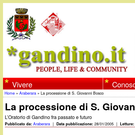
w
Vivere
Conosc
Home
»
Araberara
»
La processione di S. Giovanni Bosco
w
Tu
La processione di S. Giova
w
sei
L’Oratorio di Gandino fra passato e futuro
qui
Araberara
|
28/01/2005
|
Pubblicato da:
Data pubblicazione:
Letture
.