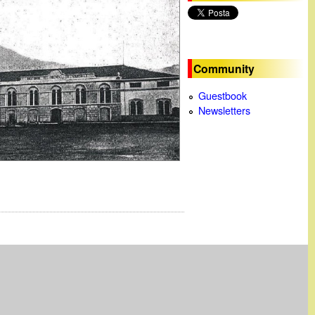
c
a
Community
Guestbook
Newsletters