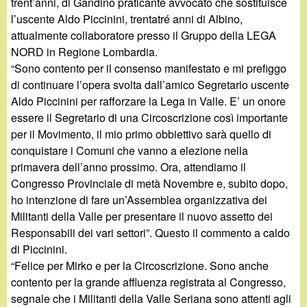
d
trent’anni, di Gandino praticante avvocato che sostituisce
c
l’uscente Aldo Piccinini, trentatré anni di Albino,
i
attualmente collaboratore presso il Gruppo della LEGA
a
NORD in Regione Lombardia.
n
“Sono contento per il consenso manifestato e mi prefiggo
di continuare l’opera svolta dall’amico Segretario uscente
o
Aldo Piccinini per rafforzare la Lega in Valle. E’ un onore
essere il Segretario di una Circoscrizione così importante
.
per il Movimento, il mio primo obbiettivo sarà quello di
conquistare i Comuni che vanno a elezione nella
i
primavera dell’anno prossimo. Ora, attendiamo il
Congresso Provinciale di metà Novembre e, subito dopo,
t
ho intenzione di fare un’Assemblea organizzativa dei
Militanti della Valle per presentare il nuovo assetto dei
Responsabili dei vari settori”. Questo il commento a caldo
di Piccinini.
“Felice per Mirko e per la Circoscrizione. Sono anche
contento per la grande affluenza registrata al Congresso,
segnale che i Militanti della Valle Seriana sono attenti agli