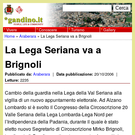
Salta
C
F
e
al
r
o
contenuto
c
Vivere
Conoscere
Turismo
Gallery
w
Home
»
Araberara
»
La Lega Seriana va a Brignoli
principale
a
r
Tu
w
La Lega Seriana va a
m
sei
w
d
Brignoli
qui
i
.
Araberara
|
20/10/2006
|
Pubblicato da:
Data pubblicazione:
2235
Letture:
r
g
Cambio della guardia nella Lega della Val Seriana alla
i
vigilia di un nuovo appuntamento elettorale. Ad Alzano
a
c
Lombardo si è svolto il Congresso della Circoscrizione 20
Valle Seriana della Lega Lombarda-Lega Nord per
e
n
l’Indipendenza della Padania, durante il quale è stato
r
eletto nuovo Segretario di Circoscrizione Mirko Brignoli,