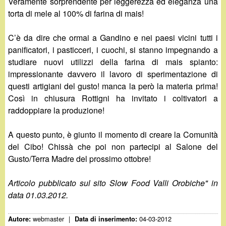
Veramente sorprendente per leggerezza ed eleganza una
torta di mele al 100% di farina di mais!
C’è da dire che ormai a Gandino e nei paesi vicini tutti i
panificatori, i pasticceri, i cuochi, si stanno impegnando a
studiare nuovi utilizzi della farina di mais spianto:
impressionante davvero il lavoro di sperimentazione di
questi artigiani del gusto! manca la però la materia prima!
Così in chiusura Rottigni ha invitato i coltivatori a
raddoppiare la produzione!
A questo punto, è giunto il momento di creare la Comunità
del Cibo! Chissà che poi non partecipi al Salone del
Gusto/Terra Madre del prossimo ottobre!
Articolo pubblicato sul sito Slow Food Valli Orobiche" in
data 01.03.2012.
webmaster
|
04-03-2012
Autore:
Data di inserimento: