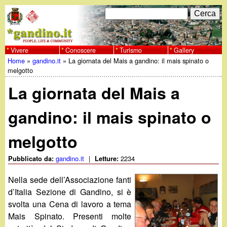
Salta
C
F
e
al
r
o
contenuto
c
Vivere
Conoscere
Turismo
Gallery
w
Home
»
gandino.it
»
La giornata del Mais a gandino: il mais spinato o
principale
a
r
Tu
melgotto
w
m
La giornata del Mais a
sei
w
d
qui
gandino: il mais spinato o
i
.
melgotto
r
g
i
gandino.it
|
2234
Pubblicato da:
Letture:
a
c
Nella sede dell’Associazione fanti
d’Italia Sezione di Gandino, si è
e
n
svolta una Cena di lavoro a tema
Mais Spinato. Presenti molte
r