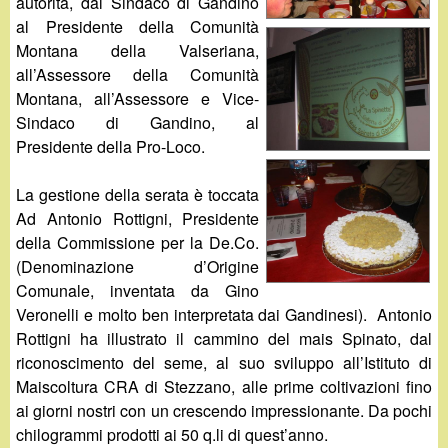
d
autorità, dal Sindaco di Gandino
c
al Presidente della Comunità
i
Montana della Valseriana,
a
all’Assessore della Comunità
n
Montana, all’Assessore e Vice-
Sindaco di Gandino, al
o
Presidente della Pro-Loco.
.
La gestione della serata è toccata
Ad Antonio Rottigni, Presidente
i
della Commissione per la De.Co.
(Denominazione d’Origine
t
Comunale, inventata da Gino
Veronelli e molto ben interpretata dai Gandinesi). Antonio
Rottigni ha illustrato il cammino del mais Spinato, dal
riconoscimento del seme, al suo sviluppo all’Istituto di
Maiscoltura CRA di Stezzano, alle prime coltivazioni fino
ai giorni nostri con un crescendo impressionante. Da pochi
chilogrammi prodotti ai 50 q.li di quest’anno.