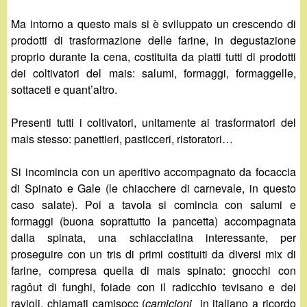
Ma intorno a questo mais si è sviluppato un crescendo di
prodotti di trasformazione delle farine, in degustazione
proprio durante la cena, costituita da piatti tutti di prodotti
dei coltivatori del mais: salumi, formaggi, formaggelle,
sottaceti e quant’altro.
Presenti tutti i coltivatori, unitamente ai trasformatori del
mais stesso: panettieri, pasticceri, ristoratori…
Si incomincia con un aperitivo accompagnato da focaccia
di Spinato e Gale (le chiacchere di carnevale, in questo
caso salate). Poi a tavola si comincia con salumi e
formaggi (buona soprattutto la pancetta) accompagnata
dalla spinata, una schiacciatina interessante, per
proseguire con un tris di primi costituiti da diversi mix di
farine, compresa quella di mais spinato: gnocchi con
ragôut di funghi, foiade con il radicchio tevisano e dei
ravioli, chiamati camisocc (
camicioni
in italiano a ricordo