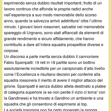
esprimendo senza dubbio risultati importanti, frutto di un
lavoro continuo che affonda le proprie radici anche
nell’esperienza a suo modo memorabile dello scorso
anno, quando la salvezza arrivò addirittura” oltre l’ultimo
minuto. I giovani leoni rossoneri, salvatisi nel memorabile
spareggio di Urgnano, sono stati affiancati da elementi di
grande rendimento e sicuro affidamento, che hanno
contribuito a dare all’intera squadra prospettive diverse e
corpose.
Un discorso a parte merita senza dubbio il cannoniere
Fabio Spampatti: 19 reti in 18 partite sono un bottino
assolutamente incredibile per un campionato d’alto livello
come l’Eccellenza e risultano decisivi per conferire alla
squadra rossonera il merito di avere il miglior attacco del
girone. Spampatti è senza dubbio atleta destinato a platee
di categoria superiore (e se non perde il vizio ci torna” con
la Gandinese) e ha trovato a Gandino un ambiente e una
squadra che gli consentono di esprimersi al top.
La società insomma non ha certo rinnegato la propria