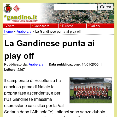
Salta
C
F
e
al
r
o
contenuto
c
Vivere
Conoscere
Turismo
Gallery
w
Home
»
Araberara
»
La Gandinese punta ai play off
principale
a
r
Tu
w
La Gandinese punta ai
m
sei
w
d
play off
qui
i
.
Araberara
|
14/01/2005
|
Pubblicato da:
Data pubblicazione:
2267
Letture:
r
g
Il campionato di Eccellenza ha
i
concluso prima di Natale la
a
c
propria fase ascendente, e per
l’Us Gandinese (massima
e
n
espressione calcistica per la Val
r
Seriana dopo l’Albinoleffe) i bilanci sono senza dubbio