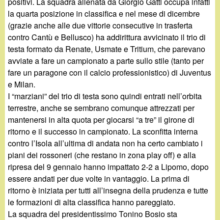
d
positivi. La squadra allenata da Giorgio Gatti occupa infatti
c
la quarta posizione in classifica e nel mese di dicembre
i
(grazie anche alle due vittorie consecutive in trasferta
a
contro Cantù e Bellusco) ha addirittura avvicinato il trio di
n
testa formato da Renate, Usmate e Tritium, che parevano
avviate a fare un campionato a parte sullo stile (tanto per
o
fare un paragone con il calcio professionistico) di Juventus
e Milan.
.
I “marziani” del trio di testa sono quindi entrati nell’orbita
terrestre, anche se sembrano comunque attrezzati per
i
mantenersi in alta quota per giocarsi “a tre” il girone di
ritorno e il successo in campionato. La sconfitta interna
t
contro l’Isola all’ultima di andata non ha certo cambiato i
piani dei rossoneri (che restano in zona play off) e alla
ripresa del 9 gennaio hanno impattato 2-2 a Lipomo, dopo
essere andati per due volte in vantaggio. La prima di
ritorno è iniziata per tutti all’insegna della prudenza e tutte
le formazioni di alta classifica hanno pareggiato.
La squadra del presidentissimo Tonino Bosio sta