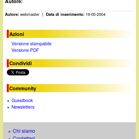
d
Autore:
c
i
webmaster
|
19-05-2004
Autore:
Data di inserimento:
a
n
Azioni
o
Versione stampabile
Versione PDF
.
Condividi
i
t
Community
Guestbook
Newsletters
Chi siamo
Contattaci