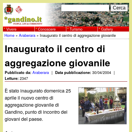
Salta
C
F
e
al
r
o
contenuto
c
Vivere
Conoscere
Turismo
Gallery
w
Home
»
Araberara
»
Inaugurato il centro di aggregazione giovanile
principale
a
r
Tu
w
Inaugurato il centro di
m
sei
w
d
aggregazione giovanile
qui
i
.
Araberara
|
30/04/2004
|
Pubblicato da:
Data pubblicazione:
2347
Letture:
r
g
È stato inaugurato domenica 25
i
aprile il nuovo centro di
a
c
aggregazione giovanile di
Gandino, punto di incontro dei
e
n
giovani del paese.
r