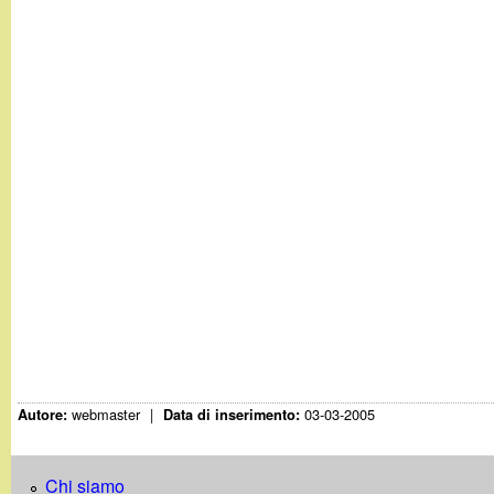
t
webmaster
|
03-03-2005
Autore:
Data di inserimento:
Chi siamo