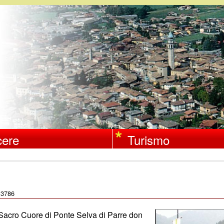
Salta
al
contenuto
principale
ere
Turismo
3786
:
l Sacro Cuore di Ponte Selva di Parre don