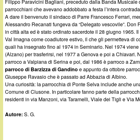
Filippo Paravicini Bagliani, preceduto dalla Banda Musicale 
g
parrocchiani che avevano addobbato a festa l’intera contrada
A dare il benvenuto il sindaco di Parre Francesco Ferrari, me
a
Alessandro Recanati fungeva da “Delegato vescovile”. Don F
in città alta ed è stato ordinato sacerdote il 28 giugno 1965. I
n
Val Imagna come coadiutore estivo, il che gli permetteva di cont
quali ha insegnato fino al 1974 in Seminario. Nel 1974 vien
d
(Alzano) per trasferirsi, nel 1977 a Genova e poi a Chiavari.
parroco a Valpiana di Serina e poi, dal 1986 è parroco a Zambl
i
parroco di Barzizza di Gandino
e appunto da ottobre parroc
Giuseppe Ravasio che è passato ad Abbazia di Albino.
n
Una curiosità: la parrocchia di Ponte Selva include anche una 
Comune di Clusone. In particolare fanno parte della parrocchia
o
residenti in via Manzoni, via Taramelli, Viale dei Tigli e Via M
.
Autore:
S. G.
i