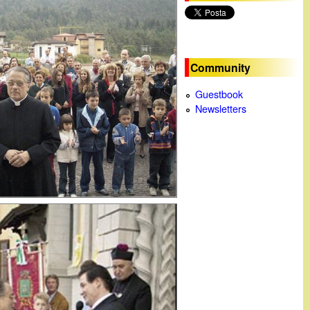
c
a
Community
Guestbook
Newsletters