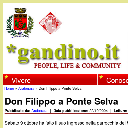
w
Vivere
Conosc
Home
»
Araberara
»
Don Filippo a Ponte Selva
w
Tu
Don Filippo a Ponte Selva
w
sei
Araberara
|
22/10/2004
|
Pubblicato da:
Data pubblicazione:
Letture
qui
.
Sabato 9 ottobre ha fatto il suo ingresso nella parrocchia de