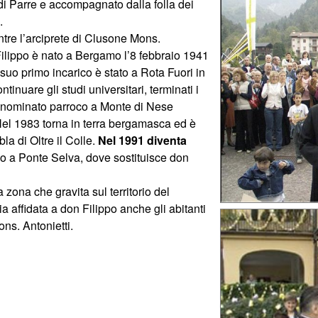
di Parre e accompagnato dalla folla dei
.
ntre l’arciprete di Clusone Mons.
ilippo è nato a Bergamo l’8 febbraio 1941
l suo primo incarico è stato a Rota Fuori in
inuare gli studi universitari, terminati i
e nominato parroco a Monte di Nese
 Nel 1983 torna in terra bergamasca ed è
a di Oltre il Colle.
Nel 1991 diventa
o a Ponte Selva, dove sostituisce don
zona che gravita sul territorio del
 affidata a don Filippo anche gli abitanti
ons. Antonietti.