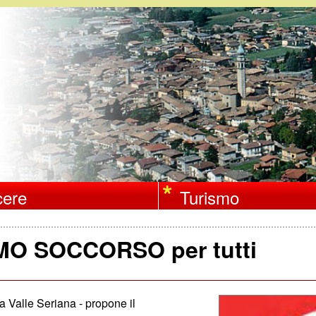
Salta
al
contenuto
principale
ere
Turismo
IMO SOCCORSO per tutti
 Valle Seriana - propone il