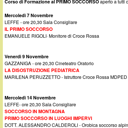
Corso di Formazione al PRIMO SOCCORSO
aperto a tutt
g
Mercoledì 7 Novembre
a
LEFFE - ore 20,30 Sala Consigliare
IL PRIMO SOCCORSO
n
EMANUELE RIGOLI· Monitore di Croce Rossa
d
Venerdì 9 Novembre
i
GAZZANIGA - ore 20,30 Cineteatro Oratorio
LA DISOSTRUZIONE PEDIATRICA
n
MARILENA PERUZZETTO - Istruttore Croce Rossa MDPED
o
Mercoledì 14 Novembre
.
LEFFE- ore 20,30 Sala Consigliare
SOCCORSO IN MONTAGNA
i
PRIMO SOCCORSO IN LUOGHI IMPERVI
DOTT. ALESSANDRO CALDEROLI - Orobica soccorso alpi