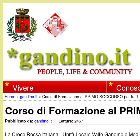
w
Vivere
Conosc
Home
»
gandino.it
»
Corso di Formazione al PRIMO SOCCORSO per tutti
w
Tu
Corso di Formazione al PR
w
sei
gandino.it
|
2467
Pubblicato da:
Letture:
qui
.
La Croce Rossa Italiana - Unità Locale Valle Gandino e Media