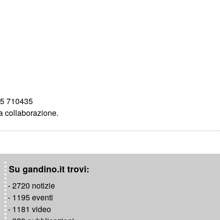
35 710435
la collaborazione.
Su gandino.it trovi:
- 2720 notizie
- 1195 eventi
- 1181 video