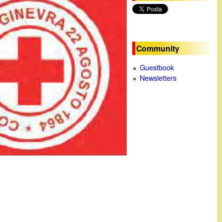
c
a
Community
Guestbook
Newsletters