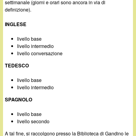
d
settimanale (giorni e orari sono ancora in via di
c
definizione).
i
a
INGLESE
n
livello base
o
livello intermedio
livello conversazione
.
TEDESCO
i
livello base
t
livello intermedio
SPAGNOLO
livello base
livello secondo
A tal fine, si raccolgono presso la Biblioteca di Gandino le