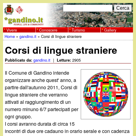
Salta
C
F
e
al
r
o
contenuto
c
Vivere
Conoscere
Turismo
Gallery
w
Home
»
gandino.it
»
Corsi di lingue straniere
principale
a
r
Tu
w
Corsi di lingue straniere
m
sei
w
d
gandino.it
|
2905
Pubblicato da:
Letture:
qui
i
Il Comune di Gandino intende
.
organizzare anche quest' anno, a
r
partire dall'autunno 2011, Corsi di
g
lingue straniere che verranno
i
attivati al raggiungimento di un
a
c
numero minuno 6/7 partecipati per
ogni gruppo.
e
n
I corsi avranno durata di circa 15
r
incontri di due ore cadauno in orario serale e con cadenza