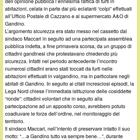
d
dell’opinione pubblica l’ennesima raffica di furti in
c
abitazioni, celata in parte dai più eclatanti “colpi” effettuati
i
all’Ufficio Postale di Cazzano e al supermercato A&O di
a
Gandino.
n
L’argomento sicurezza era stato messo nel cassetto dal
sindaco Maccari in seguito ad una partecipata assemblea
o
pubblica indetta, a fine primavera scorsa, da un gruppo di
cittadini gandinesi che protestavano chiedendo più
.
sicurezza. Infatti nel periodo antecedente l’incontro
numerosi cittadini erano stati toccati da furti nelle
i
abitazioni effettuati in valgandino, ma in particolare negli
abitati di Gandino. In seguito ai citati incresciosi episodi, la
t
Lega Nord chiese l’immediata istituzione delle cosiddette
“ronde”: cittadini volontari che in seguito alla
partecipazione ad un apposito corso, avrebbero potuto
coadiuvare le forze dell’ordine, nel monitoraggio del
territorio.
Il sindaco Maccari, nell’intento di preservare intatto il suo
motto: “…a Gandino tutto va sempre bene…”, durante