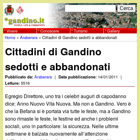
Salta
C
F
e
al
r
o
contenuto
c
Vivere
Conoscere
Turismo
Gallery
w
Home
»
Araberara
»
Cittadini di Gandino sedotti e abbandonati
principale
a
r
Tu
w
Cittadini di Gandino
m
sei
w
d
sedotti e abbandonati
qui
i
.
Araberara
|
14/01/2011
|
Pubblicato da:
Data pubblicazione:
5516
Letture:
r
g
Egregio Direttore, uno tra i celebri auguri di capodanno
i
dice: Anno Nuovo Vita Nuova. Ma non a Gandino. Vero è
a
c
che la Befana si è portata via tutte le feste, ma a Gandino
sono rimaste le feste, le festine ed anche i problemi
e
n
sociali, uno in particolare: la sicurezza. Nelle ultime
r
settimane è balzata nuovamente all’attenzione