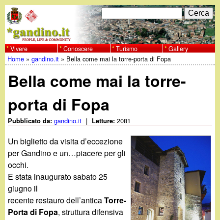
Salta
C
F
e
al
r
o
contenuto
c
Vivere
Conoscere
Turismo
Gallery
w
Home
»
gandino.it
»
Bella come mai la torre-porta di Fopa
principale
a
r
Tu
w
Bella come mai la torre-
m
sei
w
d
porta di Fopa
qui
i
.
gandino.it
|
2081
Pubblicato da:
Letture:
r
Un biglietto da visita d’eccezione
g
per Gandino e un…piacere per gli
i
occhi.
a
c
E stata inaugurato sabato 25
giugno il
e
n
recente restauro dell’antica
Torre-
r
Porta di Fopa
, struttura difensiva