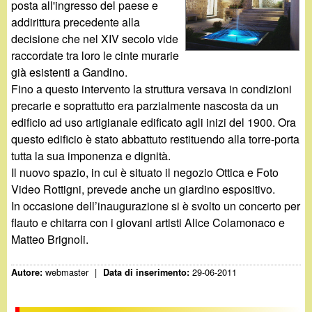
d
posta all'ingresso del paese e
c
addirittura precedente alla
i
a
decisione che nel XIV secolo vide
raccordate tra loro le cinte murarie
n
già esistenti a Gandino.
Fino a questo intervento la struttura versava in condizioni
o
precarie e soprattutto era parzialmente nascosta da un
edificio ad uso artigianale edificato agli inizi del 1900. Ora
.
questo edificio è stato abbattuto restituendo alla torre-porta
tutta la sua imponenza e dignità.
i
Il nuovo spazio, in cui è situato il negozio Ottica e Foto
Video Rottigni, prevede anche un giardino espositivo.
t
In occasione dell’inaugurazione si è svolto un concerto per
flauto e chitarra con i giovani artisti Alice Colamonaco e
Matteo Brignoli.
webmaster
|
29-06-2011
Autore:
Data di inserimento: