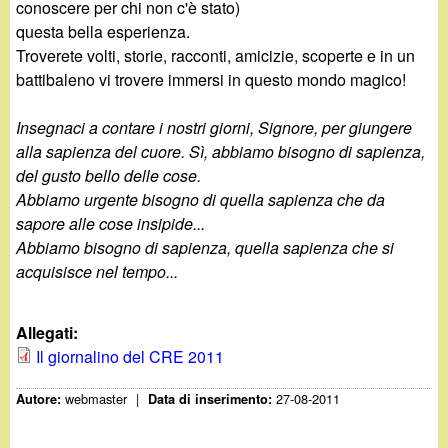
d
conoscere per chi non c'è stato)
c
questa bella esperienza.
i
a
Troverete volti, storie, racconti, amicizie, scoperte e in un
battibaleno vi trovere immersi in questo mondo magico!
n
Insegnaci a contare i nostri giorni, Signore, per giungere
o
alla sapienza del cuore. Sì, abbiamo bisogno di sapienza,
del gusto bello delle cose.
.
Abbiamo urgente bisogno di quella sapienza che da
sapore alle cose insipide...
i
Abbiamo bisogno di sapienza, quella sapienza che si
acquisisce nel tempo...
t
Allegati:
Il giornalino del CRE 2011
webmaster
|
27-08-2011
Autore:
Data di inserimento: