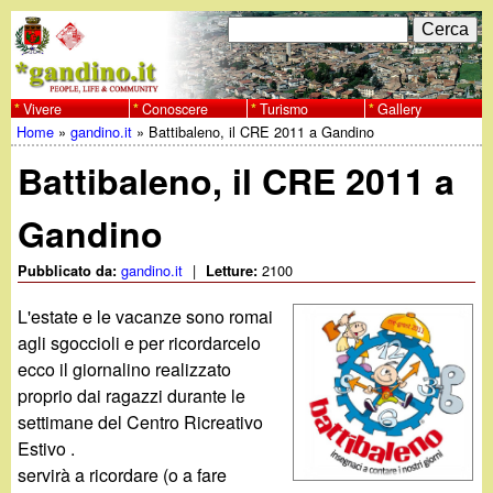
Salta
C
F
e
al
r
o
contenuto
c
Vivere
Conoscere
Turismo
Gallery
w
Home
»
gandino.it
»
Battibaleno, il CRE 2011 a Gandino
principale
a
r
Tu
w
Battibaleno, il CRE 2011 a
m
sei
w
d
Gandino
qui
i
.
gandino.it
|
2100
Pubblicato da:
Letture:
r
L'estate e le vacanze sono romai
g
agli sgoccioli e per ricordarcelo
i
ecco il giornalino realizzato
a
c
proprio dai ragazzi durante le
settimane del Centro Ricreativo
e
n
Estivo .
r
servirà a ricordare (o a fare