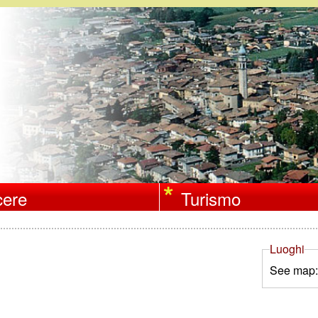
Salta
al
contenuto
principale
ere
Turismo
Luoghi
See map