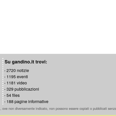
Su gandino.it trovi:
- 2720 notizie
- 1195 eventi
- 1181 video
- 329 pubblicazioni
- 54 files
- 188 pagine informative
ti, ove non diversamente indicato, non possono essere copiati o pubblicati senz