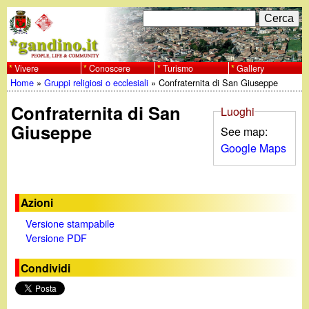
Salta
C
F
e
al
r
o
contenuto
c
Vivere
Conoscere
Turismo
Gallery
w
Home
»
Gruppi religiosi o ecclesiali
»
Confraternita di San Giuseppe
principale
a
r
Tu
w
Confraternita di San
m
Luoghi
sei
Giuseppe
See map:
w
d
Google Maps
qui
i
.
r
Azioni
g
i
Versione stampabile
a
Versione PDF
c
Condividi
e
n
r