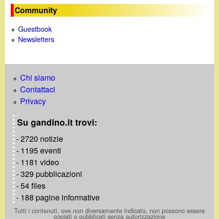
d
c
Community
i
a
Guestbook
Newsletters
n
o
Chi siamo
Contattaci
.
Privacy
i
Su gandino.it trovi:
t
- 2720 notizie
- 1195 eventi
- 1181 video
- 329 pubblicazioni
- 54 files
- 188 pagine informative
Tutti i contenuti, ove non diversamente indicato, non possono essere
copiati o pubblicati senza autorizzazione