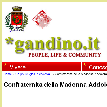
w
Vivere
Conosc
Home
»
Gruppi religiosi o ecclesiali
»
Confraternita della Madonna Addolora
w
Tu
Confraternita della Madonna Addol
w
sei
qui
.