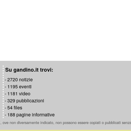
Su gandino.it trovi:
- 2720 notizie
- 1195 eventi
- 1181 video
- 329 pubblicazioni
- 54 files
- 188 pagine informative
ti, ove non diversamente indicato, non possono essere copiati o pubblicati senz