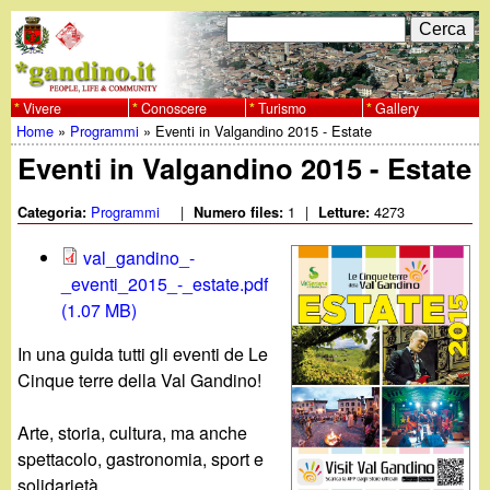
Salta
C
F
e
al
r
o
contenuto
c
Vivere
Conoscere
Turismo
Gallery
w
Home
»
Programmi
»
Eventi in Valgandino 2015 - Estate
principale
a
r
Tu
Eventi in Valgandino 2015 - Estate
w
m
sei
Programmi
|
1
|
4273
Categoria:
Numero files:
Letture:
w
d
qui
val_gandino_-
i
.
_eventi_2015_-_estate.pdf
r
(1.07 MB)
g
i
In una guida tutti gli eventi de Le
a
Cinque terre della Val Gandino!
c
e
n
Arte, storia, cultura, ma anche
spettacolo, gastronomia, sport e
r
solidarietà.