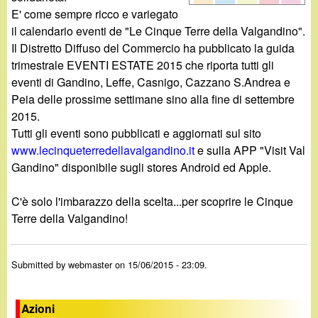
d
c
E' come sempre ricco e variegato
i
il calendario eventi de "Le Cinque Terre della Valgandino".
a
Il Distretto Diffuso del Commercio ha pubblicato la guida
n
trimestrale EVENTI ESTATE 2015 che riporta tutti gli
eventi di Gandino, Leffe, Casnigo, Cazzano S.Andrea e
o
Peia delle prossime settimane sino alla fine di settembre
2015.
.
Tutti gli eventi sono pubblicati e aggiornati sul sito
www.lecinqueterredellavalgandino.it
e sulla APP "Visit Val
i
Gandino" disponibile sugli stores Android ed Apple.
t
C'è solo l'imbarazzo della scelta...per scoprire le Cinque
Terre della Valgandino!
Submitted by
webmaster
on 15/06/2015 - 23:09.
Azioni