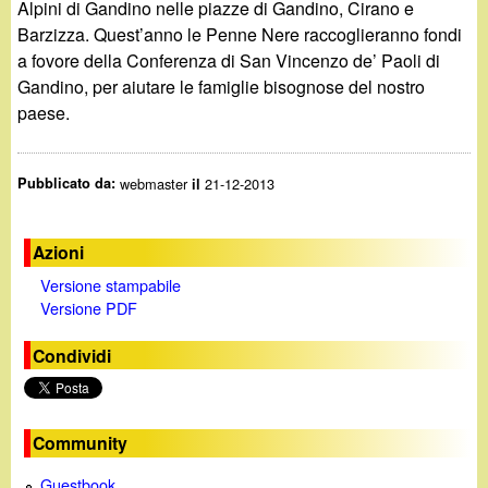
d
Alpini di Gandino nelle piazze di Gandino, Cirano e
c
Barzizza. Quest’anno le Penne Nere raccoglieranno fondi
i
a
a fovore della Conferenza di San Vincenzo de’ Paoli di
Gandino, per aiutare le famiglie bisognose del nostro
n
paese.
o
Pubblicato da:
webmaster
21-12-2013
il
.
i
Azioni
Versione stampabile
t
Versione PDF
Condividi
Community
Guestbook