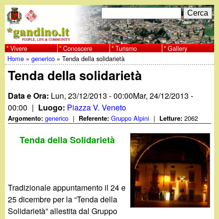
Salta
C
F
e
al
r
o
contenuto
c
Vivere
Conoscere
Turismo
Gallery
w
Home
»
generico
»
Tenda della solidarietà
principale
a
r
Tu
Tenda della solidarietà
w
m
sei
Data e Ora:
Lun, 23/12/2013 - 00:00
Mar, 24/12/2013 -
w
d
qui
00:00
|
Luogo:
Piazza V. Veneto
i
generico
|
Gruppo Alpini
|
2062
Argomento:
Referente:
Letture:
.
r
Tenda della Solidarietà
g
i
a
c
Tradizionale appuntamento il 24 e
e
n
25 dicembre per la “Tenda della
r
Solidarietà” allestita dal Gruppo