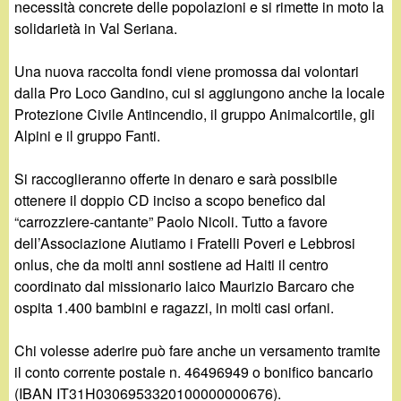
d
necessità concrete delle popolazioni e si rimette in moto la
c
solidarietà in Val Seriana.
i
a
Una nuova raccolta fondi viene promossa dai volontari
n
dalla Pro Loco Gandino, cui si aggiungono anche la locale
Protezione Civile Antincendio, il gruppo Animalcortile, gli
o
Alpini e il gruppo Fanti.
.
Si raccoglieranno offerte in denaro e sarà possibile
ottenere il doppio CD inciso a scopo benefico dal
i
“carrozziere-cantante” Paolo Nicoli. Tutto a favore
dell’Associazione Aiutiamo i Fratelli Poveri e Lebbrosi
t
onlus, che da molti anni sostiene ad Haiti il centro
coordinato dal missionario laico Maurizio Barcaro che
ospita 1.400 bambini e ragazzi, in molti casi orfani.
Chi volesse aderire può fare anche un versamento tramite
il conto corrente postale n. 46496949 o bonifico bancario
(IBAN IT31H0306953320100000000676).