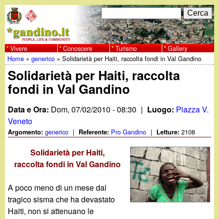
Salta
C
F
e
al
r
o
contenuto
c
Vivere
Conoscere
Turismo
Gallery
w
Home
»
generico
»
Solidarietà per Haiti, raccolta fondi in Val Gandino
principale
a
r
Tu
Solidarietà per Haiti, raccolta
w
m
fondi in Val Gandino
sei
w
d
qui
Data e Ora:
Dom, 07/02/2010 - 08:30
|
Luogo:
Piazza V.
i
.
Veneto
generico
|
Pro Gandino
|
2108
Argomento:
Referente:
Letture:
r
g
Solidarietà per Haiti,
i
raccolta fondi in Val Gandino
a
c
A poco meno di un mese dal
e
n
tragico sisma che ha devastato
r
Haiti, non si attenuano le