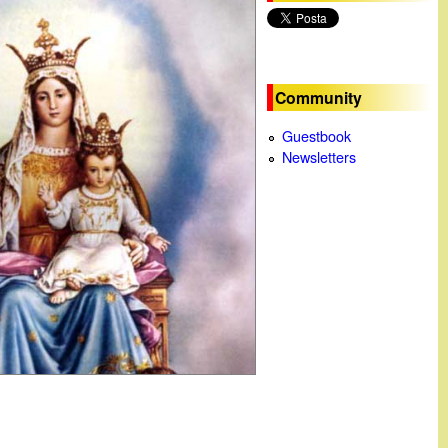
c
a
Community
Guestbook
Newsletters