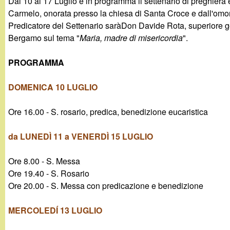
Dal 10 al 17 Luglio è in programma il settenario di preghiera
g
Carmelo, onorata presso la chiesa di Santa Croce e dall'omon
Predicatore del Settenario saràDon Davide Rota, superiore 
a
Bergamo sul tema "
Maria, madre di misericordia
".
n
PROGRAMMA
d
DOMENICA 10 LUGLIO
i
Ore 16.00 - S. rosario, predica, benedizione eucaristica
n
da LUNEDÌ 11 a VENERDÌ 15 LUGLIO
o
Ore 8.00 - S. Messa
Ore 19.40 - S. Rosario
.
Ore 20.00 - S. Messa con predicazione e benedizione
i
MERCOLEDÍ 13 LUGLIO