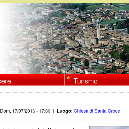
Salta
al
contenuto
principale
ere
Turismo
0
Dom, 17/07/2016 - 17:30
|
Luogo:
Chiesa di Santa Croce