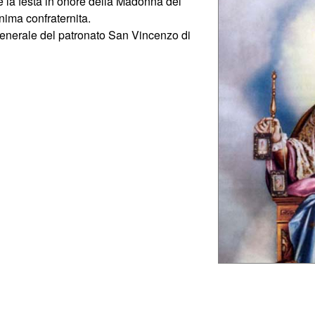
 e la festa in onore della Madonna del
ima confraternita.
generale del patronato San Vincenzo di