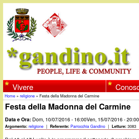
w
Vivere
Conosc
Home
»
religione
»
Festa della Madonna del Carmine
w
Tu
Festa della Madonna del Carmine
w
sei
Data e Ora:
Dom, 10/07/2016 - 16:00
Ven, 15/07/2016 - 20:0
qui
religione
|
Parrocchia Gandino
|
3083
Argomento:
Referente:
Letture:
.