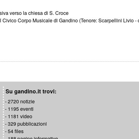
iva verso la chiesa di S. Croce
 Civico Corpo Musicale di Gandino (Tenore: Scarpellini Livio - d
Su gandino.it trovi:
- 2720 notizie
- 1195 eventi
- 1181 video
- 329 pubblicazioni
- 54 files
- 188 pagine informative