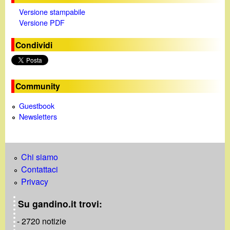
d
c
Versione stampabile
i
Versione PDF
a
n
Condividi
o
Community
.
Guestbook
Newsletters
i
t
Chi siamo
Contattaci
Privacy
Su gandino.it trovi:
- 2720 notizie