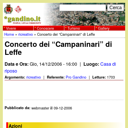
Salta
C
F
e
al
r
o
contenuto
c
Vivere
Conoscere
Turismo
Gallery
w
Home
»
ricreativo
»
Concerto dei “Campaninari” di Leffe
principale
a
r
Tu
Concerto dei “Campaninari” di
w
m
Leffe
sei
w
d
qui
Data e Ora:
Gio, 14/12/2006 - 16:00
|
Luogo:
Casa di
i
.
riposo
ricreativo
|
Pro Gandino
|
1703
Argomento:
Referente:
Letture:
r
g
i
a
c
Pubblicato da:
webmaster
09-12-2006
il
e
n
r
Azioni