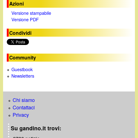
d
Azioni
c
i
Versione stampabile
a
Versione PDF
n
Condividi
o
.
Community
Guestbook
i
Newsletters
t
Chi siamo
Contattaci
Privacy
Su gandino.it trovi: