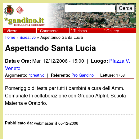
Salta
C
F
e
al
r
o
contenuto
c
Vivere
Conoscere
Turismo
Gallery
w
Home
»
ricreativo
»
Aspettando Santa Lucia
principale
a
r
Tu
Aspettando Santa Lucia
w
m
sei
Data e Ora:
Mar, 12/12/2006 - 15:00
|
Luogo:
Piazza V.
w
d
qui
Veneto
i
ricreativo
|
Pro Gandino
|
1758
Argomento:
Referente:
Letture:
.
r
Pomeriggio di festa per tutti i bambini a cura dell'Amm.
g
Comunale in collaborazione con Gruppo Alpini, Scuola
i
Materna e Oratorio.
a
c
e
n
Pubblicato da:
webmaster
05-12-2006
il
r