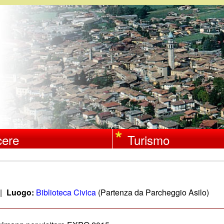
Salta
al
contenuto
principale
ere
Turismo
|
Luogo:
Biblioteca Civica
(Partenza da Parcheggio Asilo)