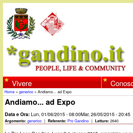
w
Vivere
Conosc
Home
»
generico
»
Andiamo... ad Expo
w
Tu
Andiamo... ad Expo
w
sei
Data e Ora:
Lun, 01/06/2015 - 08:00
Mar, 26/05/2015 - 20:45
qui
generico
|
Pro Gandino
|
2640
Argomento:
Referente:
Letture:
.