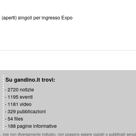
 (aperti) singoli per ingresso Expo
Su gandino.it trovi:
- 2720 notizie
- 1195 eventi
- 1181 video
- 329 pubblicazioni
- 54 files
- 188 pagine informative
ti, ove non diversamente indicato, non possono essere copiati o pubblicati senz