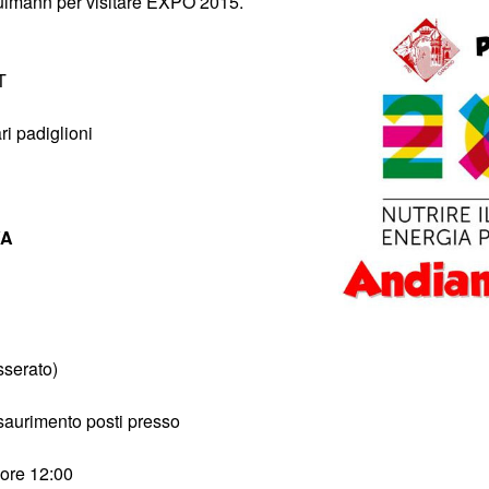
ulmann per visitare EXPO 2015.
T
ri padiglioni
VA
sserato)
esaurimento posti presso
 ore 12:00