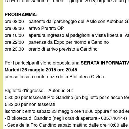
La Pro Loco Gandino, Lunedi 1 giugno 2015, organizza un p
g
PROGRAMMA:
a
ore 08:00 partente dal parcheggio dell'Asilo con Autobus G
ore 09:30 arrivo Prertrto OP.
n
ore 10:00 apertura ingresso al padiglioni e visita libera ai va
ore 22:00 partenza da Expo per ritorno a Gandino
d
ore 23.30 orario di arrivo previsto a Gandino
i
Per i partecipanti viene proposta una
SERATA INFORMATI
Martedi 26 maggio 2015 ore 20.45
n
presso la sala conferenze della Biblioteca Civica
o
Biglietto d'ingresso + Autobus GT:
€ 30,00 per tesserati Pro Gandino (un biglietto per ciascun te
.
€ 32,00 per non tesserati
Iscrizioni: entro sabato 23 maggio ore 12:00 oppure fino ad 
i
- Biblioteca di Gandino (negli orari di apertura - 035.746144)
- Sede della Pro Gandino sabato mattino dalle ore 10:00 alle