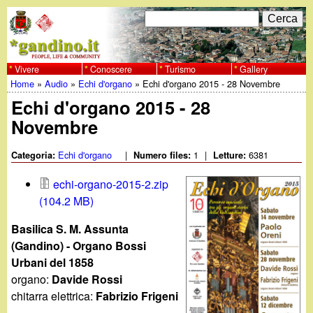
Salta
C
F
e
al
r
o
contenuto
c
Vivere
Conoscere
Turismo
Gallery
w
Home
»
Audio
»
Echi d'organo
»
Echi d'organo 2015 - 28 Novembre
principale
a
r
Tu
Echi d'organo 2015 - 28
w
m
Novembre
sei
w
d
qui
Echi d'organo
|
1
|
6381
Categoria:
Numero files:
Letture:
i
.
echi-organo-2015-2.zip
r
(104.2 MB)
g
i
Basilica S. M. Assunta
a
c
(Gandino) - Organo Bossi
Urbani del 1858
e
n
organo:
Davide Rossi
chitarra elettrica:
Fabrizio Frigeni
r