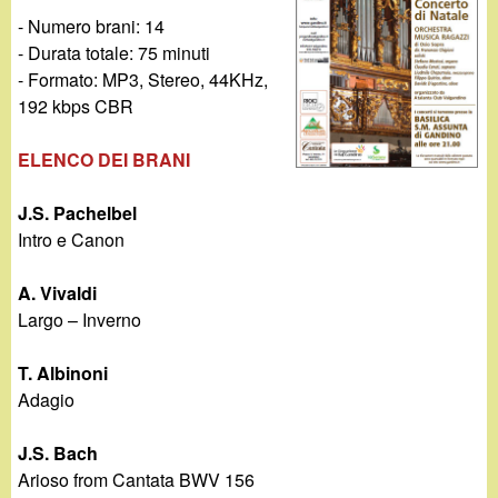
d
c
- Numero brani: 14
i
- Durata totale: 75 minuti
a
- Formato: MP3, Stereo, 44KHz,
n
192 kbps CBR
o
ELENCO DEI BRANI
.
J.S. Pachelbel
Intro e Canon
i
A. Vivaldi
t
Largo – Inverno
T. Albinoni
Adagio
J.S. Bach
Arioso from Cantata BWV 156