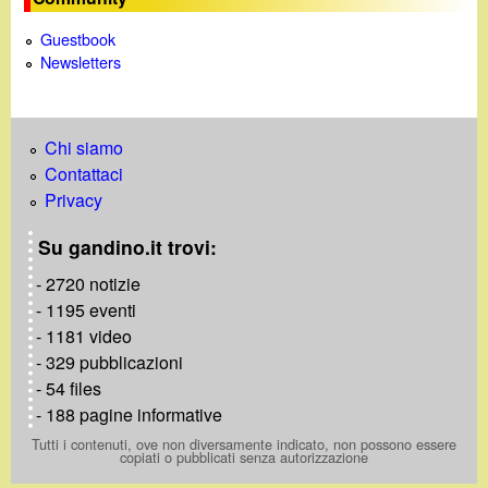
d
c
Guestbook
i
a
Newsletters
n
o
Chi siamo
Contattaci
.
Privacy
Su gandino.it trovi:
i
- 2720 notizie
t
- 1195 eventi
- 1181 video
- 329 pubblicazioni
- 54 files
- 188 pagine informative
Tutti i contenuti, ove non diversamente indicato, non possono essere
copiati o pubblicati senza autorizzazione