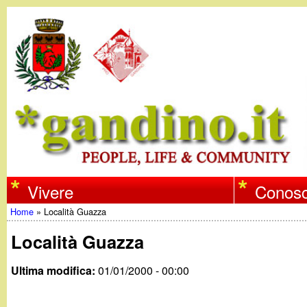
w
Vivere
Conosc
Home
»
Località Guazza
w
Tu
Località Guazza
w
sei
Ultima modifica:
01/01/2000 - 00:00
qui
.