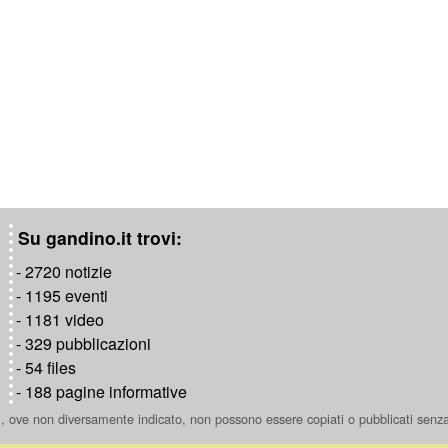
Su gandino.it trovi:
- 2720 notizie
- 1195 eventi
- 1181 video
- 329 pubblicazioni
- 54 files
- 188 pagine informative
ti, ove non diversamente indicato, non possono essere copiati o pubblicati senz