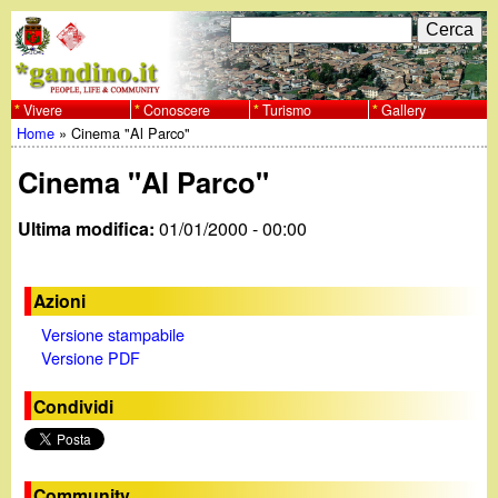
Salta
C
F
e
al
r
o
contenuto
c
Vivere
Conoscere
Turismo
Gallery
w
Home
»
Cinema "Al Parco"
principale
a
r
Tu
w
Cinema "Al Parco"
m
sei
w
d
Ultima modifica:
01/01/2000 - 00:00
qui
i
.
Azioni
r
g
Versione stampabile
i
Versione PDF
a
c
Condividi
e
n
r
Community