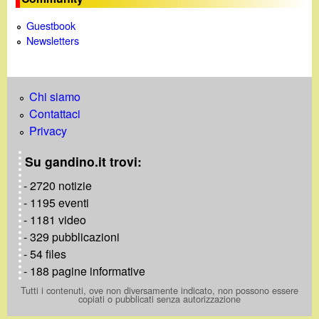
d
c
Guestbook
i
a
Newsletters
n
o
Chi siamo
Contattaci
.
Privacy
Su gandino.it trovi:
i
- 2720 notizie
t
- 1195 eventi
- 1181 video
- 329 pubblicazioni
- 54 files
- 188 pagine informative
Tutti i contenuti, ove non diversamente indicato, non possono essere
copiati o pubblicati senza autorizzazione