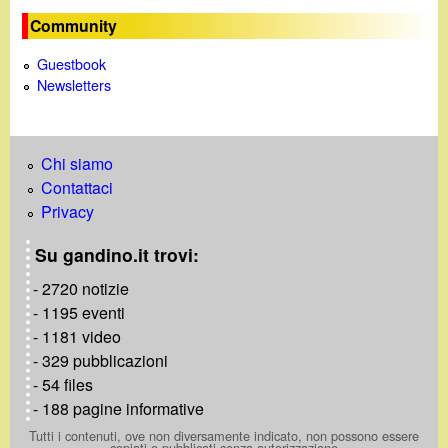
d
c
Community
i
a
Guestbook
Newsletters
n
o
Chi siamo
.
Contattaci
Privacy
i
Su gandino.it trovi:
t
- 2720 notizie
- 1195 eventi
- 1181 video
- 329 pubblicazioni
- 54 files
- 188 pagine informative
Tutti i contenuti, ove non diversamente indicato, non possono essere
copiati o pubblicati senza autorizzazione