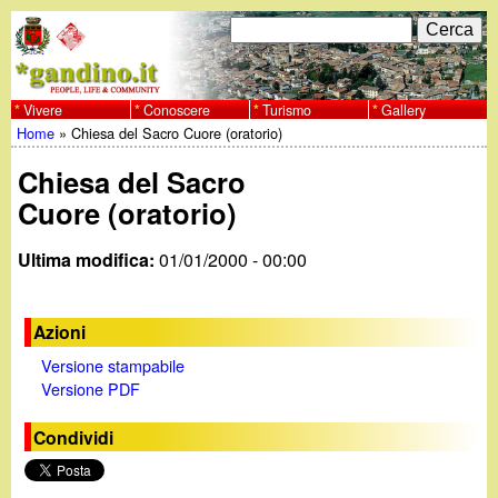
Salta
C
F
e
al
r
o
contenuto
c
Vivere
Conoscere
Turismo
Gallery
w
Home
»
Chiesa del Sacro Cuore (oratorio)
principale
a
r
Tu
w
Chiesa del Sacro
m
sei
Cuore (oratorio)
w
d
qui
Ultima modifica:
01/01/2000 - 00:00
i
.
r
g
Azioni
i
Versione stampabile
a
Versione PDF
c
e
n
Condividi
r