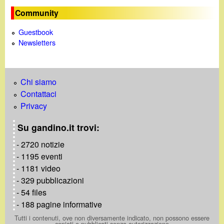
d
c
Community
i
a
Guestbook
Newsletters
n
o
Chi siamo
.
Contattaci
Privacy
i
Su gandino.it trovi:
t
- 2720 notizie
- 1195 eventi
- 1181 video
- 329 pubblicazioni
- 54 files
- 188 pagine informative
Tutti i contenuti, ove non diversamente indicato, non possono essere
copiati o pubblicati senza autorizzazione