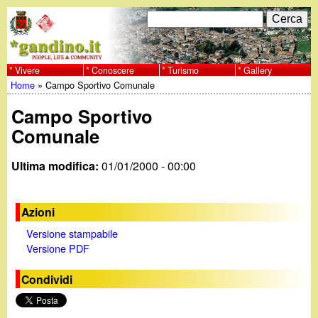
Salta
C
F
e
al
r
o
contenuto
c
Vivere
Conoscere
Turismo
Gallery
w
Home
»
Campo Sportivo Comunale
principale
a
r
Tu
w
Campo Sportivo
m
sei
Comunale
w
d
qui
Ultima modifica:
01/01/2000 - 00:00
i
.
r
g
Azioni
i
Versione stampabile
a
Versione PDF
c
e
n
Condividi
r