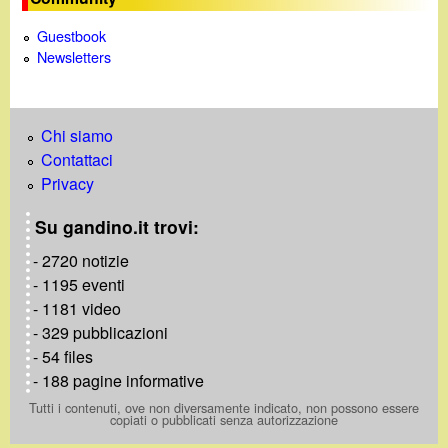
d
c
Guestbook
i
a
Newsletters
n
o
Chi siamo
Contattaci
.
Privacy
Su gandino.it trovi:
i
- 2720 notizie
t
- 1195 eventi
- 1181 video
- 329 pubblicazioni
- 54 files
- 188 pagine informative
Tutti i contenuti, ove non diversamente indicato, non possono essere
copiati o pubblicati senza autorizzazione