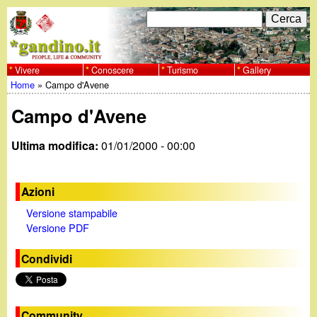
Salta
C
F
e
al
r
o
contenuto
c
Vivere
Conoscere
Turismo
Gallery
w
Home
»
Campo d'Avene
principale
a
r
Tu
w
Campo d'Avene
m
sei
w
d
Ultima modifica:
01/01/2000 - 00:00
qui
i
.
Azioni
r
g
Versione stampabile
i
Versione PDF
a
c
Condividi
e
n
r
Community