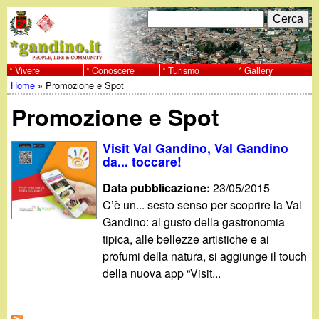
Salta
C
F
e
al
r
o
contenuto
c
Vivere
Conoscere
Turismo
Gallery
w
Home
»
Promozione e Spot
principale
a
r
Tu
w
Promozione e Spot
m
sei
w
d
Visit Val Gandino, Val Gandino
qui
da... toccare!
i
.
Data pubblicazione:
23/05/2015
r
C’è un... sesto senso per scoprire la Val
g
Gandino: al gusto della gastronomia
i
tipica, alle bellezze artistiche e ai
a
c
profumi della natura, si aggiunge il touch
della nuova app “Visit...
e
n
r