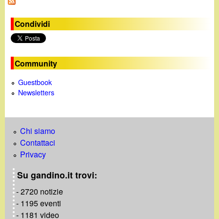
d
c
i
Condividi
a
n
Community
o
Guestbook
.
Newsletters
i
Chi siamo
t
Contattaci
Privacy
Su gandino.it trovi:
- 2720 notizie
- 1195 eventi
- 1181 video