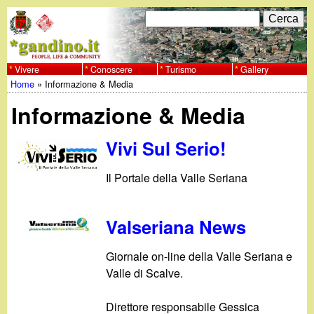
Salta
C
F
e
al
r
o
contenuto
c
Vivere
Conoscere
Turismo
Gallery
w
Home
»
Informazione & Media
principale
a
r
Tu
w
Informazione & Media
m
sei
w
d
Vivi Sul Serio!
qui
i
.
Il Portale della Valle Seriana
r
g
i
Valseriana News
a
c
Giornale on-line della Valle Seriana e
e
Valle di Scalve.
n
r
Direttore responsabile Gessica