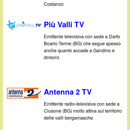
d
Costanzo
c
i
a
Più Valli TV
n
Emittente televisiva con sede a Darfo
o
Boario Terme (BG) che segue spesso
anche quanto accade a Gandino e
.
dintorni.
i
t
Antenna 2 TV
Emittente radio-televisiva con sede a
Clusone (BG) molto attiva sul territorio
delle valli bergamasche.