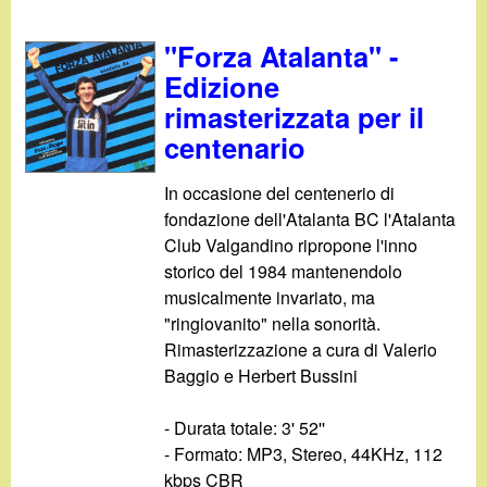
d
c
i
"Forza Atalanta" -
a
Edizione
n
rimasterizzata per il
centenario
o
In occasione del centenerio di
.
fondazione dell'Atalanta BC l'Atalanta
Club Valgandino ripropone l'inno
i
storico del 1984 mantenendolo
musicalmente invariato, ma
t
"ringiovanito" nella sonorità.
Rimasterizzazione a cura di Valerio
Baggio e Herbert Bussini
- Durata totale: 3' 52''
- Formato: MP3, Stereo, 44KHz, 112
kbps CBR