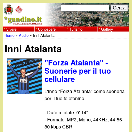
Salta
C
F
e
al
r
o
contenuto
c
Vivere
Conoscere
Turismo
Gallery
w
Home
»
Audio
»
Inni Atalanta
principale
a
r
Tu
w
Inni Atalanta
m
sei
w
d
"Forza Atalanta" -
qui
Suonerie per il tuo
i
.
cellulare
r
g
L'inno "Forza Atalanta" come suoneria
i
per il tuo telefonino.
a
c
- Durata totale: 0' 14''
e
n
- Formato: MP3, Mono, 44KHz, 44-56-
r
80 kbps CBR