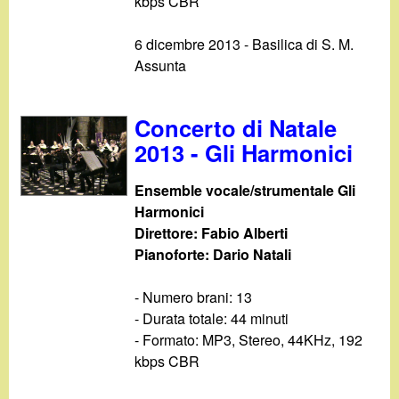
d
kbps CBR
c
i
6 dicembre 2013 - Basilica di S. M.
a
Assunta
n
o
Concerto di Natale
2013 - Gli Harmonici
.
Ensemble vocale/strumentale Gli
i
Harmonici
Direttore: Fabio Alberti
t
Pianoforte: Dario Natali
- Numero brani: 13
- Durata totale: 44 minuti
- Formato: MP3, Stereo, 44KHz, 192
kbps CBR