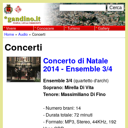
Salta
C
F
e
al
r
o
contenuto
c
Vivere
Conoscere
Turismo
Gallery
w
Home
»
Audio
»
Concerti
principale
a
r
Tu
w
Concerti
m
sei
w
d
Concerto di Natale
qui
2014 - Ensemble 3/4
i
.
r
Ensemble 3/4
(quartetto d'archi)
g
Soprano: Mirella Di Vita
i
Tenore: Massimiliano Di Fino
a
c
- Numero brani: 14
e
n
- Durata totale: 72 minuti
- Formato: MP3, Stereo, 44KHz, 192
r