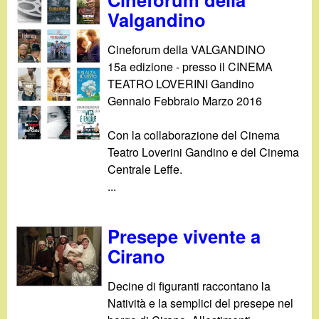
d
c
Valgandino
i
a
Cineforum della VALGANDINO
n
15a edizione - presso il CINEMA
TEATRO LOVERINI Gandino
o
Gennaio Febbraio Marzo 2016
.
Con la collaborazione del Cinema
Teatro Loverini Gandino e del Cinema
i
Centrale Leffe.
...
t
Presepe vivente a
Cirano
Decine di figuranti raccontano la
Natività e la semplici del presepe nel