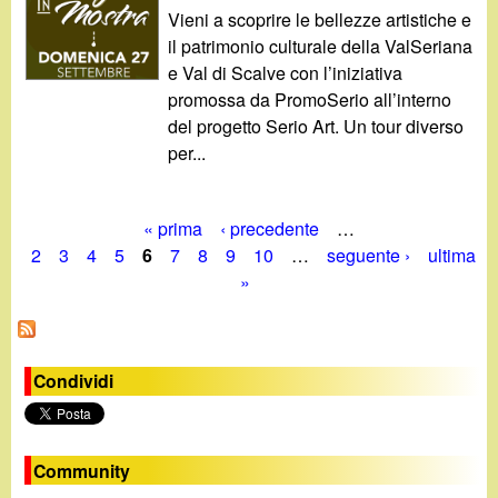
Vieni a scoprire le bellezze artistiche e
il patrimonio culturale della ValSeriana
e Val di Scalve con l’iniziativa
promossa da PromoSerio all’interno
del progetto Serio Art. Un tour diverso
per...
« prima
‹ precedente
…
P
2
3
4
5
6
7
8
9
10
…
seguente ›
ultima
»
a
g
i
Condividi
n
e
Community