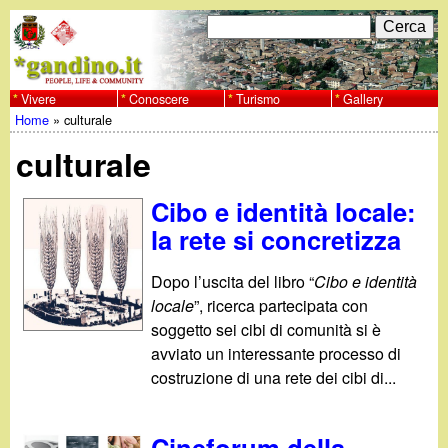
Salta
C
F
e
al
r
o
contenuto
c
Vivere
Conoscere
Turismo
Gallery
w
Home
»
culturale
principale
a
r
Tu
w
culturale
m
sei
w
d
Cibo e identità locale:
qui
la rete si concretizza
i
.
r
Dopo l’uscita del libro “
Cibo e identità
g
locale
”, ricerca partecipata con
i
soggetto sei cibi di comunità si è
a
c
avviato un interessante processo di
costruzione di una rete dei cibi di...
e
n
r
Cineforum della